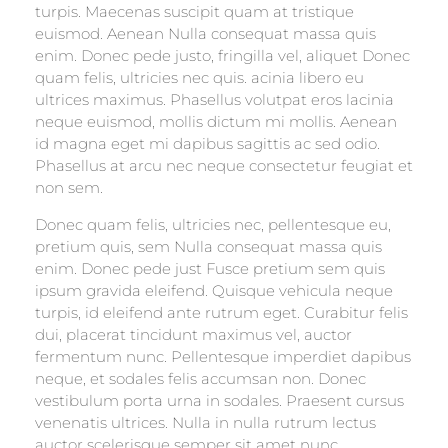
turpis. Maecenas suscipit quam at tristique
euismod. Aenean Nulla consequat massa quis
enim. Donec pede justo, fringilla vel, aliquet Donec
quam felis, ultricies nec quis. acinia libero eu
ultrices maximus. Phasellus volutpat eros lacinia
neque euismod, mollis dictum mi mollis. Aenean
id magna eget mi dapibus sagittis ac sed odio.
Phasellus at arcu nec neque consectetur feugiat et
non sem.
Donec quam felis, ultricies nec, pellentesque eu,
pretium quis, sem Nulla consequat massa quis
enim. Donec pede just Fusce pretium sem quis
ipsum gravida eleifend. Quisque vehicula neque
turpis, id eleifend ante rutrum eget. Curabitur felis
dui, placerat tincidunt maximus vel, auctor
fermentum nunc. Pellentesque imperdiet dapibus
neque, et sodales felis accumsan non. Donec
vestibulum porta urna in sodales. Praesent cursus
venenatis ultrices. Nulla in nulla rutrum lectus
auctor scelerisque semper sit amet nunc.