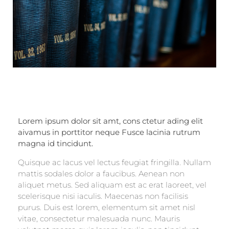
Lorem ipsum dolor sit amt, cons ctetur ading elit
aivamus in porttitor neque Fusce lacinia rutrum
magna id tincidunt.
Quisque ac lacus vel lectus feugiat fringilla. Nullam
mattis sodales dolor a faucibus. Aenean non
aliquet metus. Sed aliquam est ac erat laoreet, vel
scelerisque nisi iaculis. Maecenas non facilisis
purus. Duis est lorem, elementum sit amet nisl
vitae, consectetur malesuada nunc. Mauris