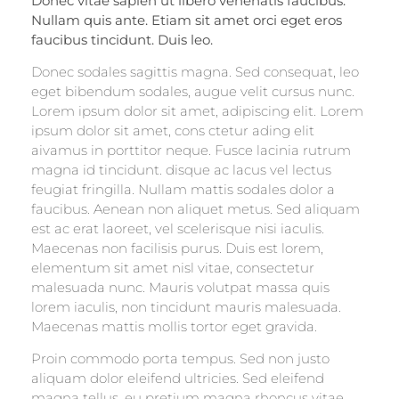
Donec vitae sapien ut libero venenatis faucibus.
Nullam quis ante. Etiam sit amet orci eget eros
faucibus tincidunt. Duis leo.
Donec sodales sagittis magna. Sed consequat, leo
eget bibendum sodales, augue velit cursus nunc.
Lorem ipsum dolor sit amet, adipiscing elit. Lorem
ipsum dolor sit amet, cons ctetur ading elit
aivamus in porttitor neque. Fusce lacinia rutrum
magna id tincidunt. disque ac lacus vel lectus
feugiat fringilla. Nullam mattis sodales dolor a
faucibus. Aenean non aliquet metus. Sed aliquam
est ac erat laoreet, vel scelerisque nisi iaculis.
Maecenas non facilisis purus. Duis est lorem,
elementum sit amet nisl vitae, consectetur
malesuada nunc. Mauris volutpat massa quis
lorem iaculis, non tincidunt mauris malesuada.
Maecenas mattis mollis tortor eget gravida.
Proin commodo porta tempus. Sed non justo
aliquam dolor eleifend ultricies. Sed eleifend
magna tellus, eu pretium magna rhoncus vitae.