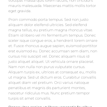
volutpat massa quis lorem iaculis, non tincidunt
mauris malesuada. Maecenas mattis mollis tortor
eget gravida.
Proin commodo porta tempus. Sed non justo
aliquam dolor eleifend ultricies. Sed eleifend
magna tellus, eu pretium magna rhoncus vitae.
Etiam id libero vel mi fermentum tempus. Donec
sceler isque congue eros, a hendrerit lorem ornare
et. Fusce rhoncus augue sapien, euismod porttitor
erat euismod eu. Donec accumsan sem diam, non
cursus nisi suscipit vel. Donec aliquam risus id
justo aliquet aliquet. Ut vehicula ornare placerat.
Nam non nulla non purus vulputate cursus.
Aliquam turpis ex, ultrices at consequat eu, mollis
ut magna. Sed ut dictum eros. Curabitur convallis
aliquet diam vel pretium. Orci varius natoque
penatibus et magnis dis parturient montes,
nascetur ridiculus mus. Nunc pretium tempor
turpis sit amet convallis.