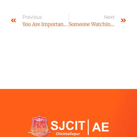
Previous
Next
You Are Important. We Are Here For You.
Someone Watching Your Back? We Will Do It For You.