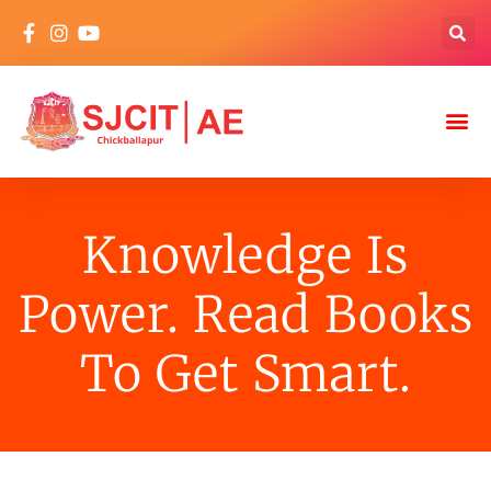
Knowledge Is
Power. Read Books
To Get Smart.