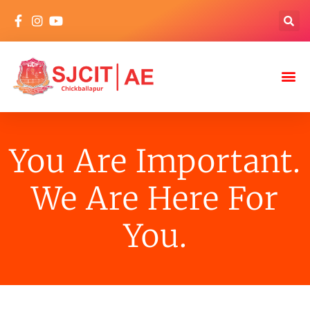
You Are Important.
We Are Here For
You.