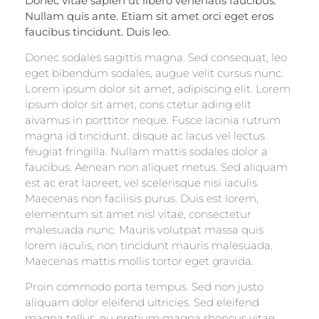
Donec vitae sapien ut libero venenatis faucibus.
Nullam quis ante. Etiam sit amet orci eget eros
faucibus tincidunt. Duis leo.
Donec sodales sagittis magna. Sed consequat, leo
eget bibendum sodales, augue velit cursus nunc.
Lorem ipsum dolor sit amet, adipiscing elit. Lorem
ipsum dolor sit amet, cons ctetur ading elit
aivamus in porttitor neque. Fusce lacinia rutrum
magna id tincidunt. disque ac lacus vel lectus
feugiat fringilla. Nullam mattis sodales dolor a
faucibus. Aenean non aliquet metus. Sed aliquam
est ac erat laoreet, vel scelerisque nisi iaculis.
Maecenas non facilisis purus. Duis est lorem,
elementum sit amet nisl vitae, consectetur
malesuada nunc. Mauris volutpat massa quis
lorem iaculis, non tincidunt mauris malesuada.
Maecenas mattis mollis tortor eget gravida.
Proin commodo porta tempus. Sed non justo
aliquam dolor eleifend ultricies. Sed eleifend
magna tellus, eu pretium magna rhoncus vitae.