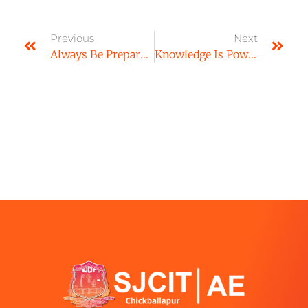
Previous
Next
Always Be Prepared And Know What The Purpose Is.
Knowledge Is Power. Read Books To Get Smart.