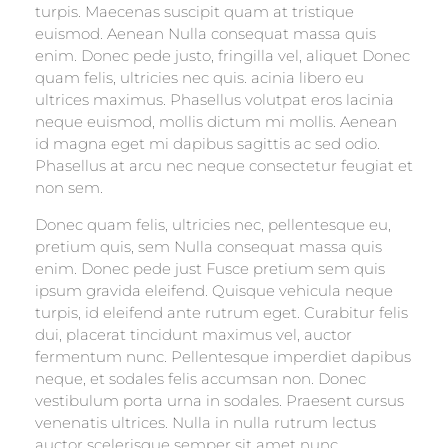
turpis. Maecenas suscipit quam at tristique
euismod. Aenean Nulla consequat massa quis
enim. Donec pede justo, fringilla vel, aliquet Donec
quam felis, ultricies nec quis. acinia libero eu
ultrices maximus. Phasellus volutpat eros lacinia
neque euismod, mollis dictum mi mollis. Aenean
id magna eget mi dapibus sagittis ac sed odio.
Phasellus at arcu nec neque consectetur feugiat et
non sem.
Donec quam felis, ultricies nec, pellentesque eu,
pretium quis, sem Nulla consequat massa quis
enim. Donec pede just Fusce pretium sem quis
ipsum gravida eleifend. Quisque vehicula neque
turpis, id eleifend ante rutrum eget. Curabitur felis
dui, placerat tincidunt maximus vel, auctor
fermentum nunc. Pellentesque imperdiet dapibus
neque, et sodales felis accumsan non. Donec
vestibulum porta urna in sodales. Praesent cursus
venenatis ultrices. Nulla in nulla rutrum lectus
auctor scelerisque semper sit amet nunc.