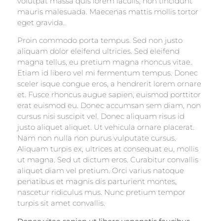
volutpat massa quis lorem iaculis, non tincidunt
mauris malesuada. Maecenas mattis mollis tortor
eget gravida.
Proin commodo porta tempus. Sed non justo
aliquam dolor eleifend ultricies. Sed eleifend
magna tellus, eu pretium magna rhoncus vitae.
Etiam id libero vel mi fermentum tempus. Donec
sceler isque congue eros, a hendrerit lorem ornare
et. Fusce rhoncus augue sapien, euismod porttitor
erat euismod eu. Donec accumsan sem diam, non
cursus nisi suscipit vel. Donec aliquam risus id
justo aliquet aliquet. Ut vehicula ornare placerat.
Nam non nulla non purus vulputate cursus.
Aliquam turpis ex, ultrices at consequat eu, mollis
ut magna. Sed ut dictum eros. Curabitur convallis
aliquet diam vel pretium. Orci varius natoque
penatibus et magnis dis parturient montes,
nascetur ridiculus mus. Nunc pretium tempor
turpis sit amet convallis.