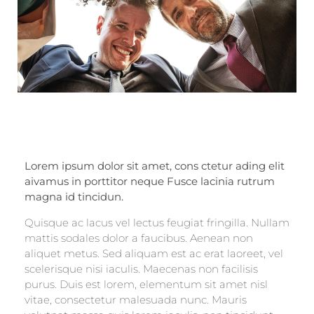
Lorem ipsum dolor sit amet, cons ctetur ading elit
aivamus in porttitor neque Fusce lacinia rutrum
magna id tincidun.
Quisque ac lacus vel lectus feugiat fringilla. Nullam
mattis sodales dolor a faucibus. Aenean non
aliquet metus. Sed aliquam est ac erat laoreet, vel
scelerisque nisi iaculis. Maecenas non facilisis
purus. Duis est lorem, elementum sit amet nisl
vitae, consectetur malesuada nunc. Mauris